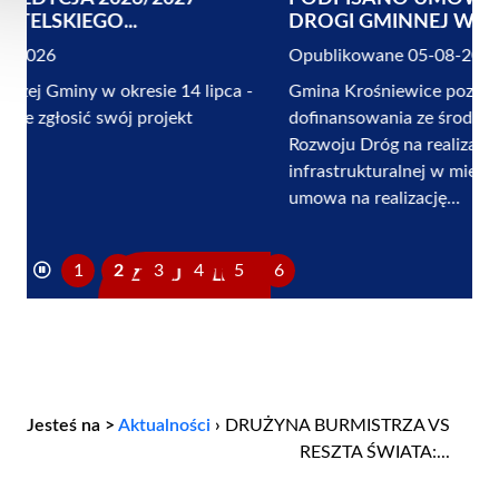
DROGI GMINNEJ W MIEJSCOWOŚCI...
Opublikowane 05-08-2026
Gmina Krośniewice pozyskała blisko 1 200 000 zł
dofinansowania ze środków Rządowego Funduszu
Rozwoju Dróg na realizację kluczowej inwestycji
infrastrukturalnej w miejscowości Szubina. Oficjalna
umowa na realizację...
1
2
3
4
5
6
CZYTAJ DALEJ...
Jesteś na >
Aktualności
›
DRUŻYNA BURMISTRZA VS
RESZTA ŚWIATA:...