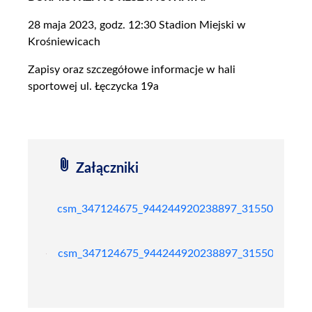
28 maja 2023, godz. 12:30 Stadion Miejski w
Krośniewicach
Zapisy oraz szczegółowe informacje w hali
sportowej ul. Łęczycka 19a
attach_file
Załączniki
csm_347124675_944244920238897_315508724565
csm_347124675_944244920238897_315508724565