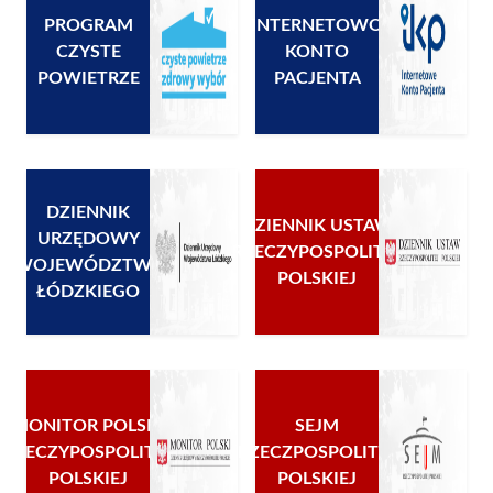
PROGRAM
INTERNETOWO
CZYSTE
KONTO
POWIETRZE
PACJENTA
DZIENNIK
DZIENNIK USTAW
URZĘDOWY
RZECZYPOSPOLITEJ
WOJEWÓDZTWA
POLSKIEJ
ŁÓDZKIEGO
MONITOR POLSKI
SEJM
RZECZYPOSPOLITEJ
RZECZPOSPOLITEJ
POLSKIEJ
POLSKIEJ