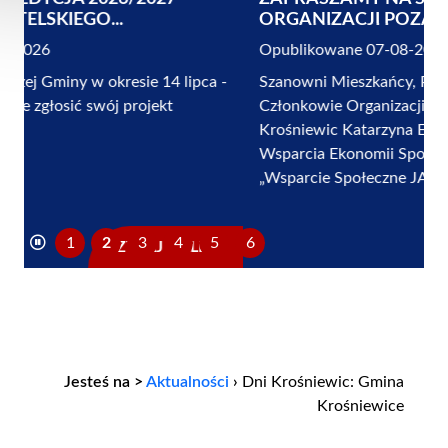
ORGANIZACJI POZARZĄDOWYCH I...
Opublikowane 07-08-2026
Szanowni Mieszkańcy, Przewodniczący i
Członkowie Organizacji Pozarządowych, Burmistrz
Krośniewic Katarzyna Erdman wraz z Ośrodkiem
Wsparcia Ekonomii Społecznej, Stowarzyszeniem
„Wsparcie Społeczne JA-TY-MY”,...
1
2
3
4
5
6
CZYTAJ DALEJ...
Jesteś na >
Aktualności
›
Dni Krośniewic: Gmina
Krośniewice