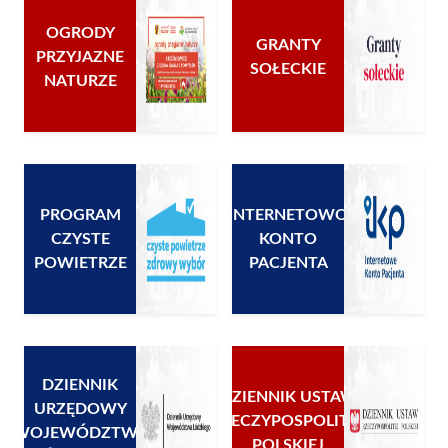
OGRODY
GRANTY
PRZYJAZNE
SOŁECKIE
NATURZE
PROGRAM
INTERNETOWO
CZYSTE
KONTO
POWIETRZE
PACJENTA
DZIENNIK
DZIENNIK USTAW
URZĘDOWY
RZECZYPOSPOLITEJ
WOJEWÓDZTWA
POLSKIEJ