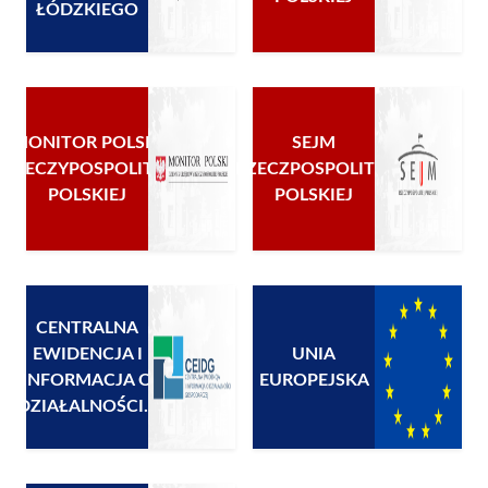
ŁÓDZKIEGO
MONITOR POLSKI
SEJM
RZECZYPOSPOLITEJ
RZECZPOSPOLITEJ
POLSKIEJ
POLSKIEJ
CENTRALNA
EWIDENCJA I
UNIA
INFORMACJA O
EUROPEJSKA
DZIAŁALNOŚCI...