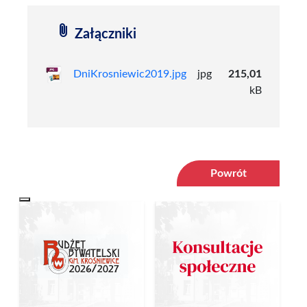
attach_file
Załączniki
DniKrosniewic2019.jpg
jpg
215,01
kB
Powrót