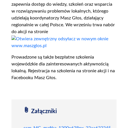
zapewnia dostęp do wiedzy, szkoleń oraz wsparcia
w rozwiązywaniu problemów lokalnych, którego
udzielają koordynatorzy Masz Głos, działający
regionalnie w całej Polsce. We wrześniu trwa nabór
do akcji na stronie
www.maszglos.pl
Prowadzone są także bezpłatne szkolenia
wojewódzkie dla zainteresowanych aktywnością
lokalną. Rejestracja na szkolenia na stronie akcji i na
Facebooku Masz Głos.
attach_file
Załączniki
csm_MG_grafika_1200x628px_22aa622245.jpg
jp