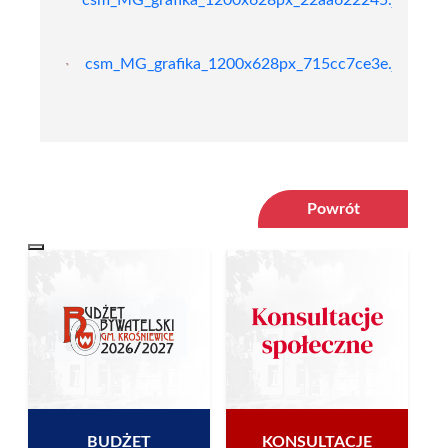
csm_MG_grafika_1200x628px_715cc7ce3e.jpg
jp
Powrót
BUDŻET
KONSULTACJE