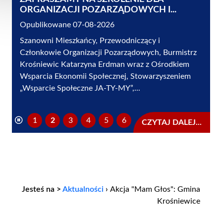
ORGANIZACJI POZARZĄDOWYCH I...
Opublikowane 07-08-2026
Szanowni Mieszkańcy, Przewodniczący i
Członkowie Organizacji Pozarządowych, Burmistrz
Krośniewic Katarzyna Erdman wraz z Ośrodkiem
Wsparcia Ekonomii Społecznej, Stowarzyszeniem
„Wsparcie Społeczne JA-TY-MY”,...
1
2
3
4
5
6
CZYTAJ DALEJ...
Jesteś na >
Aktualności
›
Akcja "Mam Głos": Gmina
Krośniewice