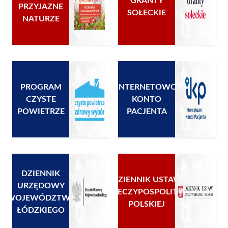
GRANTY
PRZYJAZNE
SOŁECKIE
NATURZE
PROGRAM
INTERNETOWO
CZYSTE
KONTO
POWIETRZE
PACJENTA
DZIENNIK
DZIENNIK USTAW
URZĘDOWY
RZECZYPOSPOLITEJ
WOJEWÓDZTWA
POLSKIEJ
ŁÓDZKIEGO