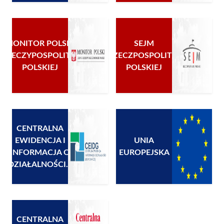
MONITOR POLSKI
SEJM
RZECZYPOSPOLITEJ
RZECZPOSPOLITEJ
POLSKIEJ
POLSKIEJ
CENTRALNA
EWIDENCJA I
UNIA
INFORMACJA O
EUROPEJSKA
DZIAŁALNOŚCI...
CENTRALNA