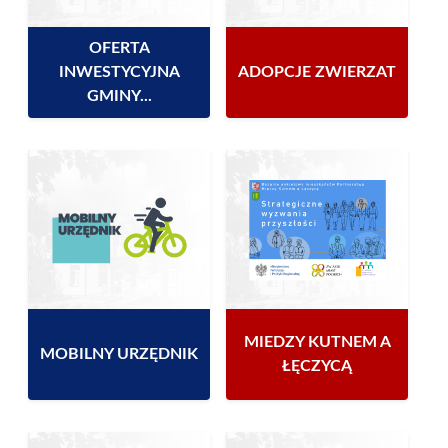
OFERTA
INWESTYCYJNA
ADOPCJE ZWIERZAT
GMINY...
MIEDZY KUTNEM A
MOBILNY URZĘDNIK
ŁĘCZYCĄ