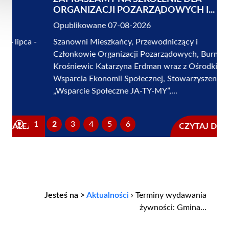
ORGANIZACJI POZARZĄDOWYCH I...
Opublikowane 07-08-2026
Szanowni Mieszkańcy, Przewodniczący i
Członkowie Organizacji Pozarządowych, Burmistrz
Krośniewic Katarzyna Erdman wraz z Ośrodkiem
Wsparcia Ekonomii Społecznej, Stowarzyszeniem
„Wsparcie Społeczne JA-TY-MY”,...
1
2
3
4
5
6
CZYTAJ DALEJ...
Jesteś na >
Aktualności
›
Terminy wydawania
żywności: Gmina...