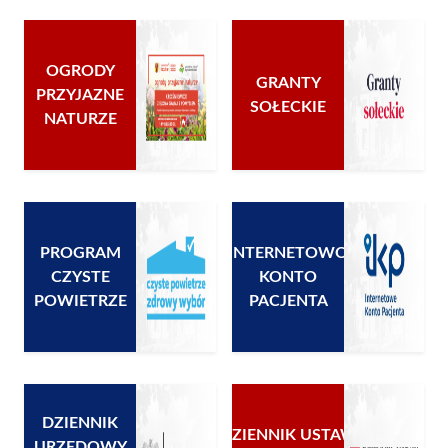
OGRODY
GRANTY
PRZYJAZNE
SOŁECKIE
NATURZE
PROGRAM
INTERNETOWO
CZYSTE
KONTO
POWIETRZE
PACJENTA
DZIENNIK
DZIENNIK USTAW
URZĘDOWY