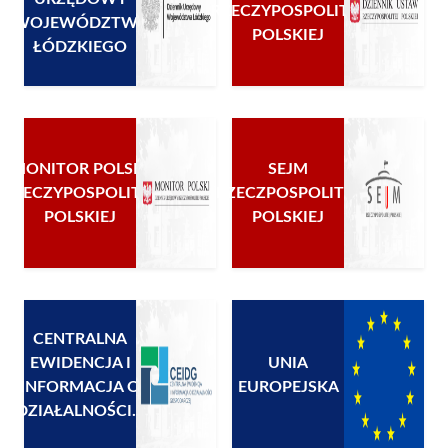
RZECZYPOSPOLITEJ
WOJEWÓDZTWA
POLSKIEJ
ŁÓDZKIEGO
MONITOR POLSKI
SEJM
RZECZYPOSPOLITEJ
RZECZPOSPOLITEJ
POLSKIEJ
POLSKIEJ
CENTRALNA
EWIDENCJA I
UNIA
INFORMACJA O
EUROPEJSKA
DZIAŁALNOŚCI...