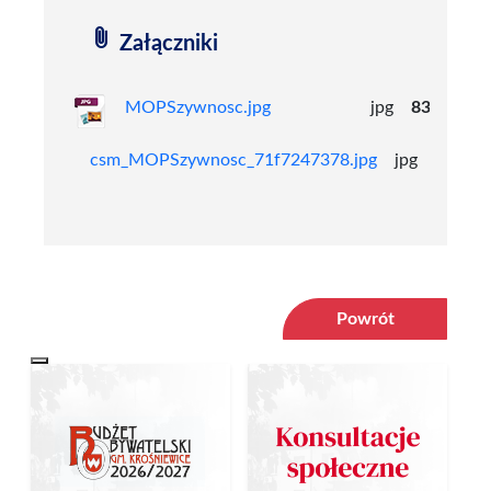
attach_file
Załączniki
MOPSzywnosc.jpg
jpg
83,10
kB
csm_MOPSzywnosc_71f7247378.jpg
jpg
23,29
kB
Powrót