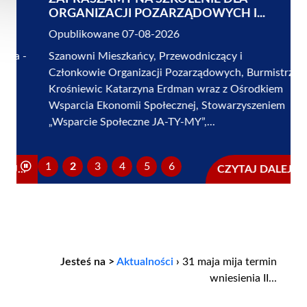
ORGANIZACJI POZARZĄDOWYCH I...
Opublikowane 07-08-2026
Szanowni Mieszkańcy, Przewodniczący i
Członkowie Organizacji Pozarządowych, Burmistrz
Krośniewic Katarzyna Erdman wraz z Ośrodkiem
Wsparcia Ekonomii Społecznej, Stowarzyszeniem
„Wsparcie Społeczne JA-TY-MY”,...
1
2
3
4
5
6
CZYTAJ DALEJ...
Jesteś na >
Aktualności
›
31 maja mija termin
wniesienia II...