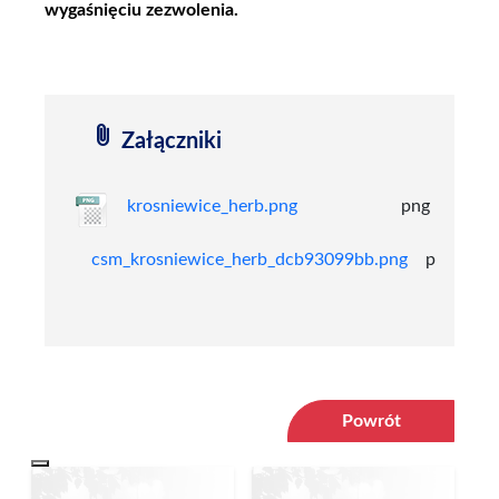
wygaśnięciu zezwolenia.
attach_file
Załączniki
krosniewice_herb.png
png
23,64
csm_krosniewice_herb_dcb93099bb.png
png
15,
Powrót