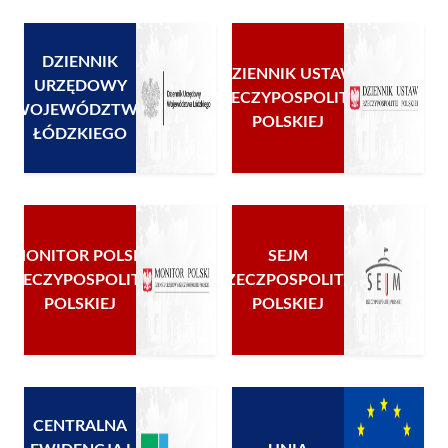
DZIENNIK
DZIENNIK USTAW
URZĘDOWY
RZECZYPOSPOLITEJ
WOJEWÓDZTWA
POLSKIEJ
ŁÓDZKIEGO
MONITOR POLSKI
SEJM
RZECZYPOSPOLITEJ
RZECZPOSPOLITEJ
POLSKIEJ
POLSKIEJ
CENTRALNA