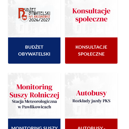
BUDŻET
KONSULTACJE
OBYWATELSKI
SPOŁECZNE
MONITORING SUSZY
AUTOBUSY -