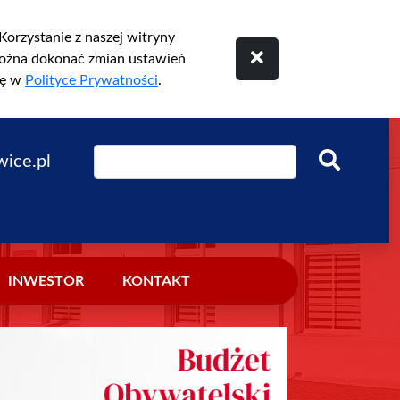
orzystanie z naszej witryny
ożna dokonać zmian ustawień
ię w
Polityce Prywatności
.
ice.pl
INWESTOR
KONTAKT