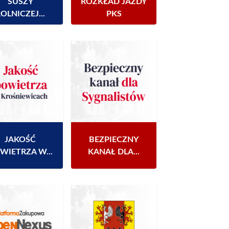
SUSZY
ROZKŁAD JAZDY
OLNICZEJ...
PKS
JAKOŚĆ
BEZPIECZNY
WIETRZA W...
KANAŁ DLA...