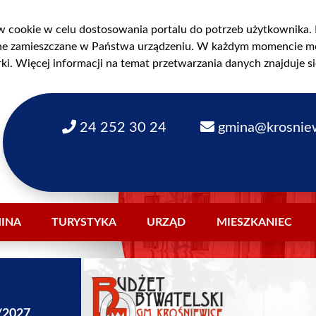
w cookie w celu dostosowania portalu do potrzeb użytkownika. K
one zamieszczane w Państwa urządzeniu. W każdym momencie m
ki. Więcej informacji na temat przetwarzania danych znajduje s
24 252 30 24
gmina@krosniew
INA
TURYSTYKA
URZĄD
MIESZKANIEC
LA