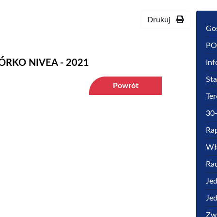
Drukuj
Go
PO
RKO NIVEA - 2021
Inf
St
Powrót
Ter
30-
Rap
Wł
Rad
Jed
Jed
Zwi