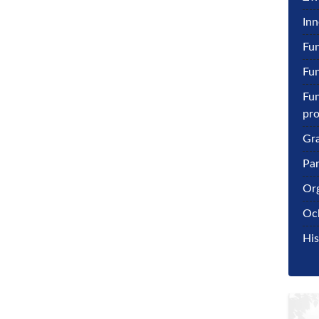
Inn
Fu
Fun
Fun
pro
Gra
Par
Or
Och
His