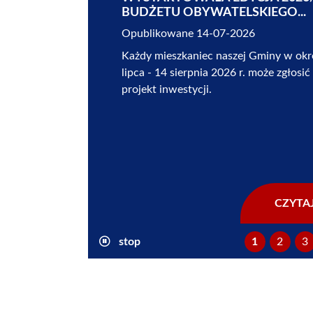
ORGANIZACJI POZARZĄDOWYCH 
Opublikowane 07-08-2026
Szanowni Mieszkańcy, Przewodniczący
Członkowie Organizacji Pozarządowyc
Burmistrz Krośniewic Katarzyna Erdma
Ośrodkiem Wsparcia Ekonomii Społecz
Stowarzyszeniem „Wsparcie Społeczne
MY”,...
CZYTAJ
stop
1
2
3