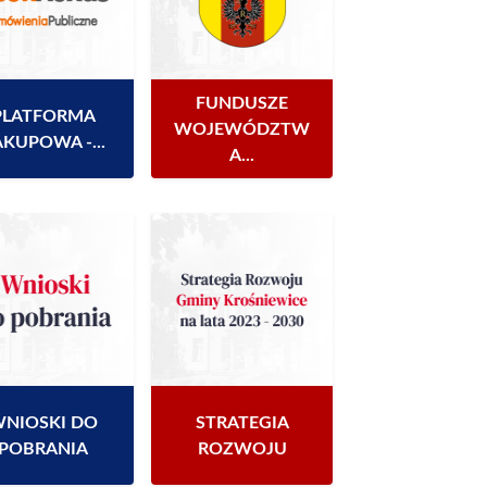
FUNDUSZE
PLATFORMA
WOJEWÓDZTW
AKUPOWA -...
A...
NIOSKI DO
STRATEGIA
POBRANIA
ROZWOJU