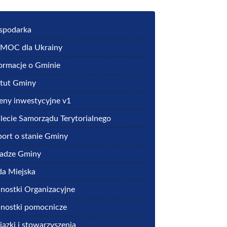
spodarka
MOC dla Ukrainy
ormacje o Gminie
atut Gminy
eny inwestycyjne v1
lecie Samorządu Terytorialnego
ort o stanie Gminy
adze Gminy
a Miejska
nostki Organizacyjne
nostki pomocnicze
ązki i stowarzyszenia