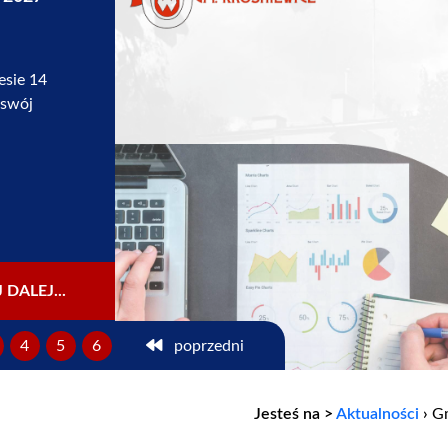
I...
 i
h,
n wraz z
nej,
 JA-TY-
 DALEJ...
4
5
6
poprzedni
Jesteś na >
Aktualności
›
Gm