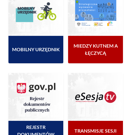
MIEDZY KUTNEM A
MOBILNY URZĘDNIK
ŁĘCZYCĄ
REJESTR
TRANSMISJE SESJI
DOKUMENTÓW