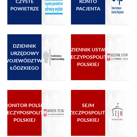
CZYSTE
KONTO
POWIETRZE
PACJENTA
DZIENNIK
DZIENNIK USTAW
URZĘDOWY
RZECZYPOSPOLITEJ
WOJEWÓDZTWA
POLSKIEJ
ŁÓDZKIEGO
MONITOR POLSKI
SEJM
RZECZYPOSPOLITEJ
RZECZPOSPOLITEJ
POLSKIEJ
POLSKIEJ