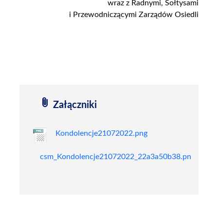
wraz z Radnymi, Sołtysami
i Przewodniczącymi Zarządów Osiedli
attach_file
Załączniki
Kondolencje21072022.png
png
9
csm_Kondolencje21072022_22a3a50b38.png
png