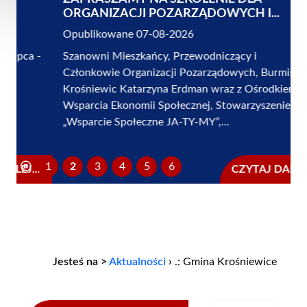
ORGANIZACJI POZARZĄDOWYCH I...
Opublikowane 07-08-2026
Szanowni Mieszkańcy, Przewodniczący i
Członkowie Organizacji Pozarządowych, Burmistrz
Krośniewic Katarzyna Erdman wraz z Ośrodkiem
Wsparcia Ekonomii Społecznej, Stowarzyszeniem
„Wsparcie Społeczne JA-TY-MY”,...
1
2
3
4
5
6
CZYTAJ DALEJ...
Jesteś na >
Aktualności
›
.: Gmina Krośniewice