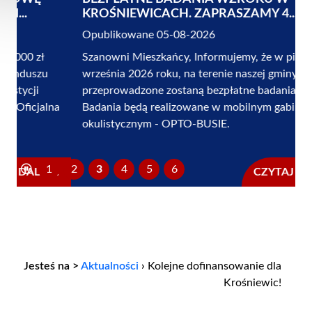
KROŚNIEWICACH. ZAPRASZAMY 4...
Opublikowane 05-08-2026
Szanowni Mieszkańcy, Informujemy, że w piątek, 4
września 2026 roku, na terenie naszej gminy
przeprowadzone zostaną bezpłatne badania wzroku.
Badania będą realizowane w mobilnym gabinecie
okulistycznym - OPTO-BUSIE.
1
2
3
4
5
6
CZYTAJ DALEJ...
Jesteś na >
Aktualności
›
Kolejne dofinansowanie dla
Krośniewic!