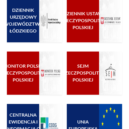
DZIENNIK
DZIENNIK USTAW
URZĘDOWY
RZECZYPOSPOLITEJ
WOJEWÓDZTWA
POLSKIEJ
ŁÓDZKIEGO
MONITOR POLSKI
SEJM
RZECZYPOSPOLITEJ
RZECZPOSPOLITEJ
POLSKIEJ
POLSKIEJ
CENTRALNA
EWIDENCJA I
UNIA