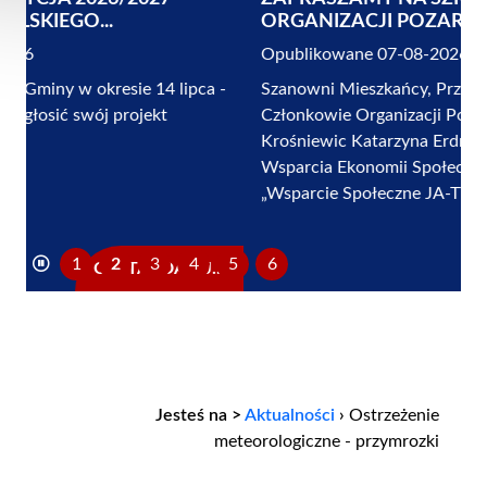
ORGANIZACJI POZARZĄDOWYCH I...
Opublikowane 07-08-2026
Szanowni Mieszkańcy, Przewodniczący i
Członkowie Organizacji Pozarządowych, Burmistrz
Krośniewic Katarzyna Erdman wraz z Ośrodkiem
Wsparcia Ekonomii Społecznej, Stowarzyszeniem
„Wsparcie Społeczne JA-TY-MY”,...
1
2
3
4
5
6
CZYTAJ DALEJ...
Jesteś na >
Aktualności
›
Ostrzeżenie
meteorologiczne - przymrozki