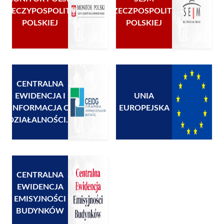
RZECZYPOSPOLITEJ
RZECZPOSPOLITEJ
POLSKIEJ
POLSKIEJ
CENTRALNA
EWIDENCJA I
UNIA
INFORMACJA O
EUROPEJSKA
DZIAŁALNOŚCI...
CENTRALNA
EWIDENCJA
EMISYJNOŚCI
BUDYNKÓW