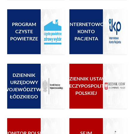
PROGRAM
INTERNETOWO
CZYSTE
KONTO
POWIETRZE
PACJENTA
DZIENNIK
DZIENNIK USTAW
URZĘDOWY
RZECZYPOSPOLITEJ
WOJEWÓDZTWA
POLSKIEJ
ŁÓDZKIEGO
MONITOR POLSKI
SEJM