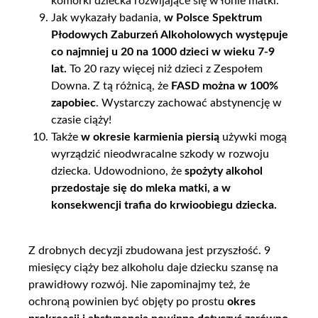
komórki dziecka rozwijające się w łonie matki.
Jak wykazały badania,
w Polsce Spektrum
Płodowych Zaburzeń Alkoholowych występuje
co najmniej u 20 na 1000 dzieci w wieku 7-9
lat.
To 20 razy więcej niż dzieci z Zespołem
Downa. Z tą różnicą, że
FASD można w 100%
zapobiec
. Wystarczy zachować abstynencję w
czasie ciąży!
Także
w okresie karmienia piersią
używki mogą
wyrządzić nieodwracalne szkody w rozwoju
dziecka. Udowodniono, że
spożyty alkohol
przedostaje się do mleka matki, a w
konsekwencji trafia do krwioobiegu dziecka.
Z drobnych decyzji zbudowana jest przyszłość. 9
miesięcy ciąży bez alkoholu daje dziecku szansę na
prawidłowy rozwój. Nie zapominajmy też, że
ochroną powinien być objęty po prostu
okres