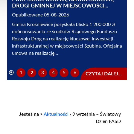
DROGI GMINNEJ W MIEJSCOWOŚCI...
Opublikowane 05-08-2026
Gmina Krośniewice pozyskała blisko 1 200 000 zł
dofinansowania ze środków Rządowego Funduszu
Rozwoju Dróg na realizację kluczowej inwestycji
infrastrukturalnej w miejscowości Szubina. Oficjalna
umowa na realizację...
1
2
3
4
5
6
CZYTAJ DALEJ...
Jesteś na >
Aktualności
›
9 września – Światowy
Dzień FASD