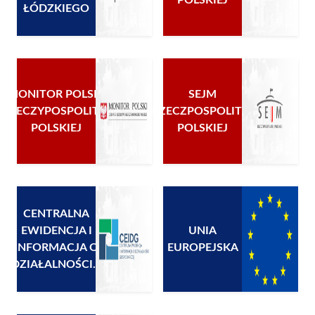
POLSKIEJ
ŁÓDZKIEGO
MONITOR POLSKI
SEJM
RZECZYPOSPOLITEJ
RZECZPOSPOLITEJ
POLSKIEJ
POLSKIEJ
CENTRALNA
EWIDENCJA I
UNIA
INFORMACJA O
EUROPEJSKA
DZIAŁALNOŚCI...