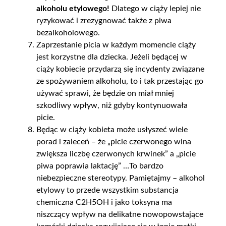
alkoholu etylowego!
Dlatego w ciąży lepiej nie
ryzykować i zrezygnować także z piwa
bezalkoholowego.
Zaprzestanie picia w każdym momencie ciąży
jest korzystne dla dziecka. Jeżeli będącej w
ciąży kobiecie przydarzą się incydenty związane
ze spożywaniem alkoholu, to i tak przestając go
używać sprawi, że będzie on miał mniej
szkodliwy wpływ, niż gdyby kontynuowała
picie.
Będąc w ciąży kobieta może usłyszeć wiele
porad i zaleceń – że „picie czerwonego wina
zwiększa liczbę czerwonych krwinek” a „picie
piwa poprawia laktację” …To bardzo
niebezpieczne stereotypy. Pamiętajmy – alkohol
etylowy to przede wszystkim substancja
chemiczna C2H5OH i jako toksyna ma
niszczący wpływ na delikatne nowopowstające