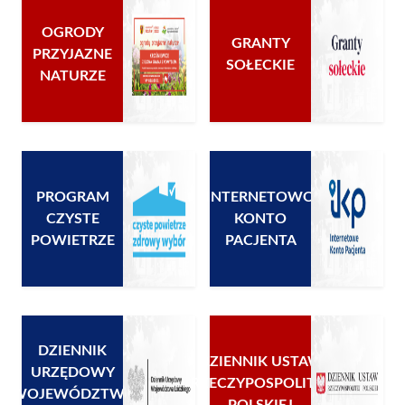
OGRODY
GRANTY
PRZYJAZNE
SOŁECKIE
NATURZE
PROGRAM
INTERNETOWO
CZYSTE
KONTO
POWIETRZE
PACJENTA
DZIENNIK
DZIENNIK USTAW
URZĘDOWY
RZECZYPOSPOLITEJ
WOJEWÓDZTWA