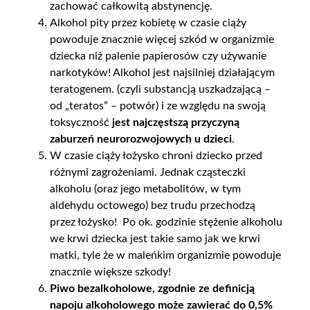
zachować całkowitą abstynencję.
Alkohol pity przez kobietę w czasie ciąży
powoduje znacznie więcej szkód w organizmie
dziecka niż palenie papierosów czy używanie
narkotyków! Alkohol jest najsilniej działającym
teratogenem. (czyli substancją uszkadzającą –
od „teratos” – potwór) i ze względu na swoją
toksyczność
jest najczęstszą przyczyną
zaburzeń neurorozwojowych u dzieci
.
W czasie ciąży łożysko chroni dziecko przed
różnymi zagrożeniami. Jednak cząsteczki
alkoholu (oraz jego metabolitów, w tym
aldehydu octowego) bez trudu przechodzą
przez łożysko! Po ok. godzinie stężenie alkoholu
we krwi dziecka jest takie samo jak we krwi
matki, tyle że w maleńkim organizmie powoduje
znacznie większe szkody!
Piwo bezalkoholowe, zgodnie ze definicją
napoju alkoholowego może zawierać do 0,5%